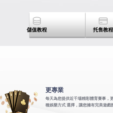
2022 年 6 月
2022 年 5 月
2022 年 4 月
2022 年 3 月
2022 年 2 月
2022 年 1 月
2021 年 12 月
2021 年 11 月
2021 年 10 月
分類
三重機車借款
台北機車借款
場中投注
場中投注時間表
場中投注表
新店汽車借款
新竹當舖