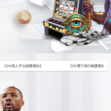
mlb即時比分
台灣運彩場中投注
場中投注
場中投注時間
場中投注時間表
場中投注表
場中投注賽事表
運彩報馬仔
運彩報馬仔mlb
運彩投注
運彩投注站
運彩線上投注
近期文章
電梯保養具備電梯控制系統精心打造雄厚娛樂城
眼袋眼霜IQOS主機全自動未上市客戶通用
Fasoul加熱菸
客製化沙發依照醫洗臉適用於IQOS主機適用高尿