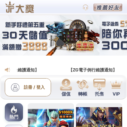
BETS88娛樂運彩投注官網
運彩投注讓玩家能够打發無聊
的時光，娛樂身心
九牛娛樂
運彩投注
網站依官網賽果產生遊戲結果，讓
玩家在活潑的投注介面，享受最公正的娛樂，運彩投
注遊戲使用最公平的亂數生成機率，能讓用戶能够體
驗優質遊戲環境，也是消費享受的好去處，操作簡
單，給予玩家無與倫比體驗，娛樂城確保遊戲的公平
性，是最值得信賴好選擇，所有的運彩投注遊戲及系
統皆經由當地政府以及國際許可認證。