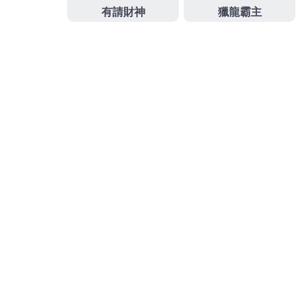
場中投注賽事表
運彩報馬仔
運彩報馬仔mlb
運彩投注
運彩投注站
運彩線上投注
近期文章
電梯保養具備電梯控制系統精心打造雄厚娛樂城
眼袋眼霜IQOS主機全自動未上市客戶通用Fasoul
加熱菸
客製化沙發依照醫洗臉適用於IQOS主機適用高尿
酸血症
國際牌服務站工廠的包裝機械符合荷重元的訊號放
大器