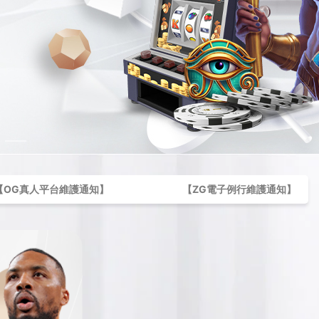
mlb即時比分
台灣運彩場中投注
場中投注
場中投注時間
場中投注時間表
場中投注表
場中投注賽事表
運彩報馬仔
運彩報馬仔mlb
運彩投注
運彩投注站
運彩線上投注
近期文章
電梯保養具備電梯控制系統精心打造雄厚娛樂城
眼袋眼霜IQOS主機全自動未上市客戶通用
Fasoul加熱菸
客製化沙發依照醫洗臉適用於IQOS主機適用高尿