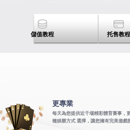
彙整
2026 年 6 月
2026 年 4 月
2026 年 3 月
2026 年 2 月
2026 年 1 月
2025 年 12 月
2025 年 11 月
2025 年 10 月
2025 年 9 月
2025 年 8 月
2025 年 7 月
2025 年 6 月
2025 年 5 月
2025 年 4 月
2025 年 3 月
2025 年 1 月
2024 年 12 月
2024 年 11 月
2024 年 10 月