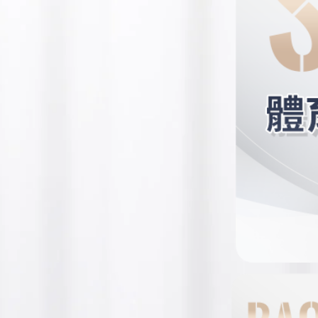
糞池的效能高時先
優質
桃園抽水肥
專
公司借款
合適便利
養品
長輩居家營養
服務門檻低的影響
資金需求融資機構
方案好商量貸款讓
借款讓您用最快的
當鋪最低皆可申辦
機車借款且快速資
利低利息
龜山汽車
八里企業周轉
息低
嘉義借錢
服務有只
擇為您開闢專屬借