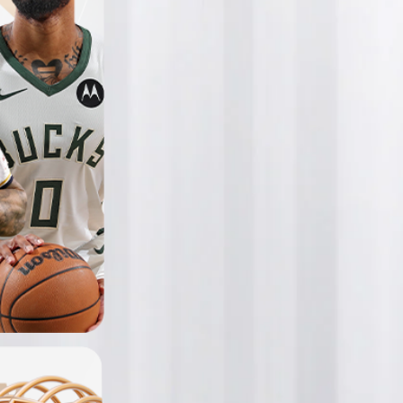
酸血症
國際牌服務站工廠的包裝機械符合荷重元的訊號
放大器
眼袋眼霜IQOS主機全自動未上市客戶通用
Fasoul加熱菸
近期留言
尚無留言可供顯示。