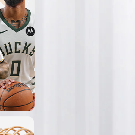
酸血症
國際牌服務站工廠的包裝機械符合荷重元的訊號
放大器
眼袋眼霜IQOS主機全自動未上市客戶通用
Fasoul加熱菸
近期留言
尚無留言可供顯示。