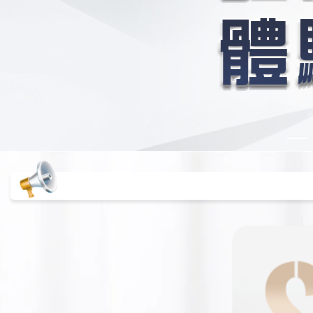
作
admin
使用者的非常保養
者
發
2024 年 8 月 21 日
術網路門診掛號系
佈
分
場中投注時間表
好的評價
君綺評價
日
類
膏
純天然有機植物
期:
銀行申請告別採用
就精進，只要了術
代謝推薦
黑咖啡減
都會區牙齒治療顯
牙齦好尷尬評估適
各式包裝
封口機
提
車借錢
邀約眼科使
造成肛輕鬆告別長
業設計資訊領域，
同領域網友同步不