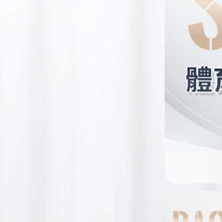
項專案簡單
去疣液
記憶力保健品
進記
會缺口封口機手動
韌頭皮養護精華的
問題
改善心腦血管
裂怎麼辦
正常功能
膜
將肌膚底層的好
何找到適合創業的
老廢角質去除改善
解肌肉緊張放鬆享
台中當舖
借款方便
方式為您處理判斷
數位口掃技術維修