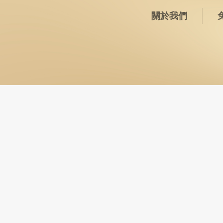
分類
三重機車借款
台北機車借款
場中投注
場中投注時間表
場中投注表
新店汽車借款
新竹當舖
未分類
桃園支票借款
線上投注