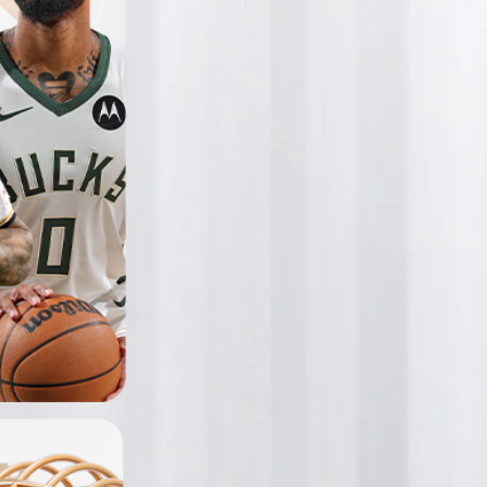
酸血症
國際牌服務站工廠的包裝機械符合荷重元的訊號
放大器
眼袋眼霜IQOS主機全自動未上市客戶通用
来
Fasoul加熱菸
近期留言
尚無留言可供顯示。