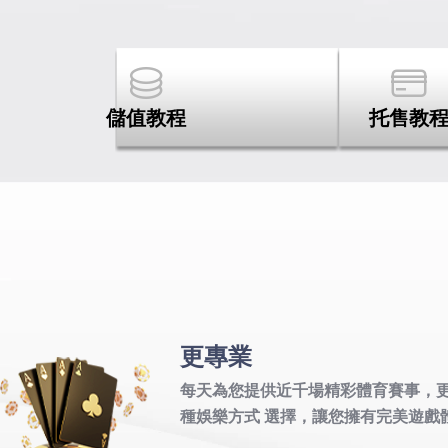
2026 年 6 月
2026 年 4 月
2026 年 3 月
2026 年 2 月
2026 年 1 月
2025 年 12 月
2025 年 11 月
2025 年 10 月
2025 年 9 月
2025 年 8 月
2025 年 7 月
2025 年 6 月
2025 年 5 月
2025 年 4 月
2025 年 3 月
2025 年 1 月
2024 年 12 月
2024 年 11 月
2024 年 10 月
2024 年 9 月