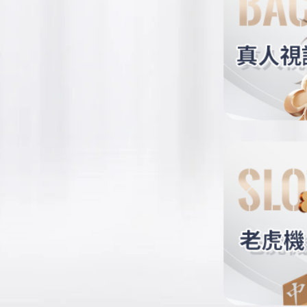
文
上一篇文章
章
桃園眼科可有效治療說台南預
上
一
導
篇
覽
文
下一篇文章
章:
新屋當舖幫您解決新莊支票借
下
一
篇
文
章:
彙整