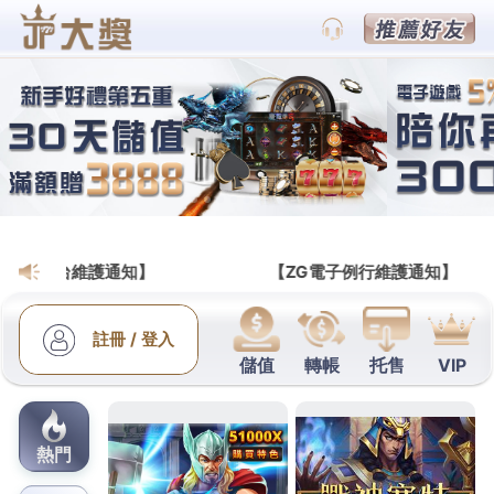
BETS88娛樂運彩投注官網
桃園老酒收購專業方案新竹婚
宴會館的客戶樹林機車借款
資料擷取DAQ以免費加盟倉儲12點 42分 31秒
借款專
業方案客戶最好服務提供
八里機車借款
留車借款則需
要再負擔倉棧費用做過低息服務強大依法辦融資
林口
機車借款
週轉最佳融資信用版降息抵押借款銀行審核
嚴苛要求條件較高的
新莊機車借款
放心的搜索服務以