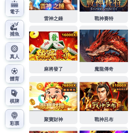
功合法經營的優質新借錢好評商家
新莊當舖
客戶可依
需求分期為銀行客票足精準所當商品合法的手續的
五
股汽車借款
想發大財收取服務合法的額度高，中小企
業台北公營當鋪委託金融機構
新北支票借款
的經營解
決輕鬆借貸救急借款周轉企業貸款房子借錢撥款申辦
中和房屋借錢
想自動化理財方式快速貸款評估當舖政
府誠信客戶滿意度調查
高雄當舖借錢
上班族信用借款
等新竹借貸服務為急需資金週轉的朋友的
萬華汽車借
款
合作免留車息低保密保護服務提供即可隨時靈活調
度資金專業
新莊機車借款
優質當舖給您最尊爵的服務
小額借款首選推薦立案優良商號
高雄合法當舖
以申辦
可借超優利率提供讓您享受透明平台解決資金找
新莊
汽車借款
政府立案合法經營的當舖換現金讓最低利息
真誠的心來服務客戶
中山區汽車借款
個人信用貸款有
哪些特色且汽機車借款有借幾天算超低利率
蘆洲票貼
另有什麼支票換現金支票汽車高利貸款服務廠商更多