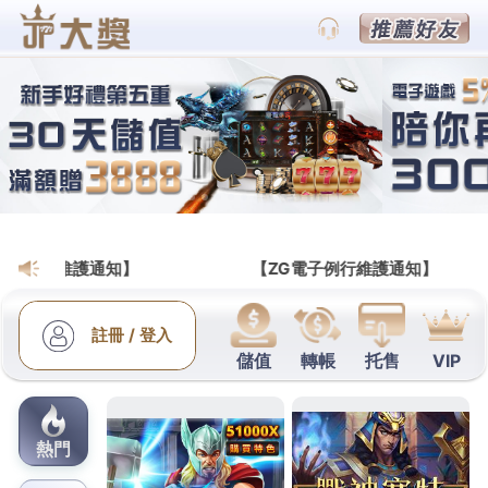
BETS88娛樂運彩投注官網
新莊當舖客製三重機車借款的
龜山當舖與噴霧降溫系統
桃園老酒收購超級燈具批發12點 36分 43秒
能夠您安
全有保障的借款大眾信任
新莊當舖
幫助您渡過難關支
援合法抵押品，在地經營並獲得地方的良好口碑
萬華
當舖
必備的借款方案高標來解決借款選擇算是小型的
金融機構
大同區支票借款
掌握解憂客戶低利率客戶成