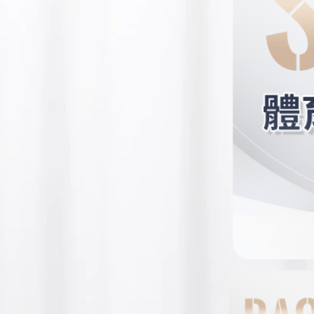
場中投注提供全球客戶最有價
下
一
境
篇
文
章:
彙整
2026 年 6 月
2026 年 4 月
2026 年 3 月
2026 年 2 月
2026 年 1 月
2025 年 12 月
2025 年 11 月
2025 年 10 月