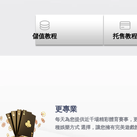
2022 年 9 月
2022 年 8 月
2022 年 7 月
2022 年 6 月
2022 年 5 月
2022 年 4 月
2022 年 3 月
2022 年 2 月
2022 年 1 月
2021 年 12 月
2021 年 11 月
2021 年 10 月
分類
三重機車借款
台北機車借款
場中投注