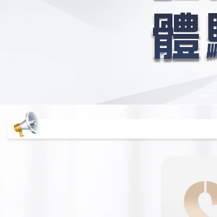
九牛娛樂運彩投注
時間表
一網打盡，
作
admin
球客戶最有價值的
者
發
2021 年 12 月 31 日
個充滿歡樂與刺激
佈
分
場中投注時間表
日
類
期:
文
上一篇文章
章
運彩線上投注簡單好玩又刺激
上
一
導
篇
覽
文
下一篇文章
章: