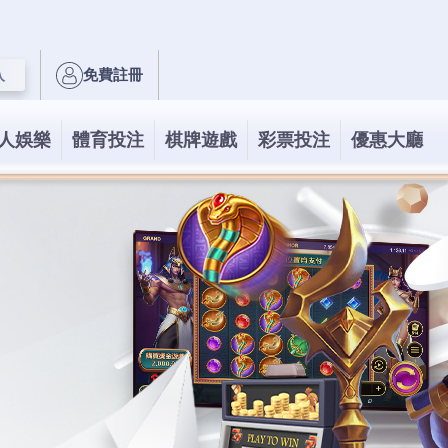
訊，場中投注時間表及賽事表，MLB美國職棒即時比分，最好的
搜尋
搜
尋