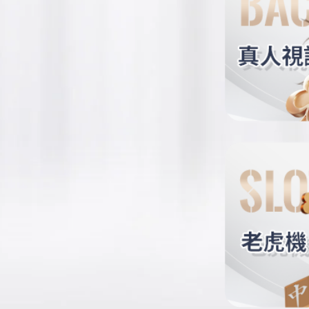
文
上一篇文章
章
富游娛樂城取得參賽的中信兄
上
一
導
篇
覽
文
下一篇文章
章:
關節痛止痛藥膏的SMILE全
下
一
篇
文
章:
彙整