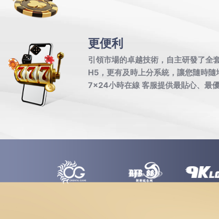
2024 年 8 月
2023 年 6 月
2023 年 5 月
2023 年 4 月
2023 年 3 月
2023 年 2 月
2023 年 1 月
2022 年 12 月
2022 年 11 月
2022 年 10 月
2022 年 9 月
2022 年 8 月
2022 年 7 月
2022 年 6 月
2022 年 5 月
2022 年 4 月
2022 年 3 月
2022 年 2 月
2022 年 1 月
2021 年 12 月
2021 年 11 月
2021 年 10 月