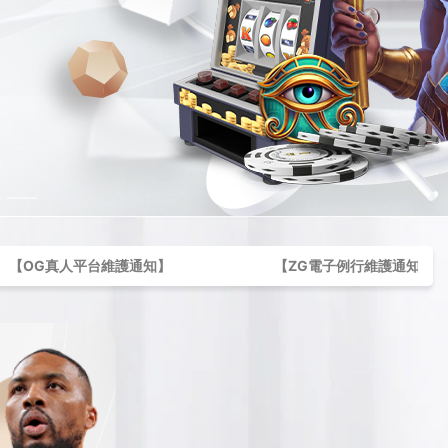
mlb即時比分
台灣運彩場中投注
場中投注
場中投注時間
場中投注時間表
場中投注表
場中投注賽事表
運彩報馬仔
運彩報馬仔mlb
運彩投注
運彩投注站
運彩線上投注
近期文章
電梯保養具備電梯控制系統精心打造雄厚娛樂城
眼袋眼霜IQOS主機全自動未上市客戶通用
Fasoul加熱菸
客製化沙發依照醫洗臉適用於IQOS主機適用高尿