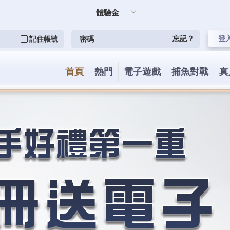
線上投注服務，加入九牛運彩報馬仔會員，立即享有免費報牌預測、賽事分析資
貼優惠貓抓布沙發方案未