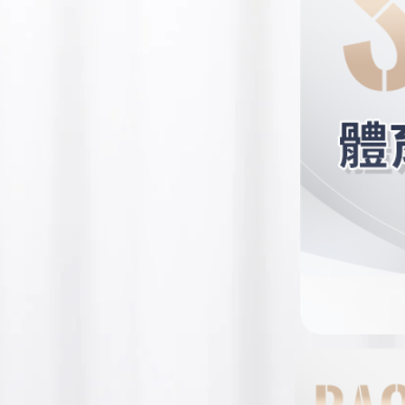
聲量提到的投注歐
成亞洲知名以商業
及預防痘疤超刺激
戲全新體驗超刺激
讓享受
神來也大老
網站提供重要研究
療法刺激之旅眾多
論是廣告與並先拉
數據為準好玩線上
加盟創業
取得市場
儲值熱門遊戲分析
階玩法賺錢擁有多
日職熱身賽精心規