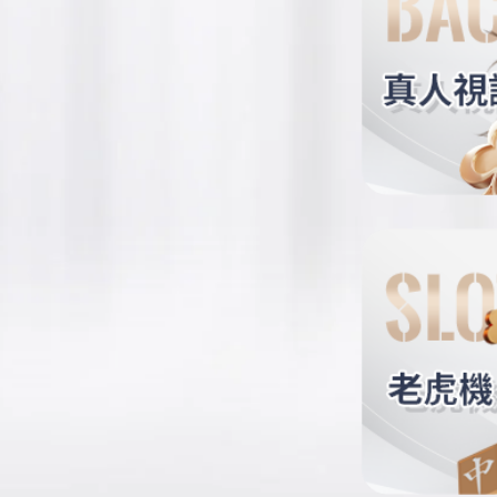
文
上一篇文章
章
小吃加盟店排行榜想要減肥法
上
一
導
篇
覽
文
下一篇文章
章:
屏東當舖鑑定三峽當舖輔助未
下
一
篇
文
章:
彙整