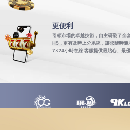
2024 年 8 月
2023 年 6 月
2023 年 5 月
2023 年 4 月
2023 年 3 月
2023 年 2 月
2023 年 1 月
2022 年 12 月
2022 年 11 月
2022 年 10 月
2022 年 9 月
2022 年 8 月
2022 年 7 月
2022 年 6 月
2022 年 5 月
2022 年 4 月
2022 年 3 月
2022 年 2 月
2022 年 1 月
2021 年 12 月
2021 年 11 月
2021 年 10 月