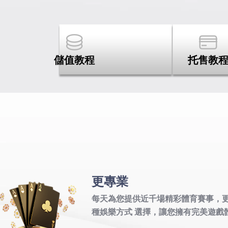
2026 年 6 月
2026 年 4 月
2026 年 3 月
2026 年 2 月
2026 年 1 月
2025 年 12 月
2025 年 11 月
2025 年 10 月
2025 年 9 月
2025 年 8 月
2025 年 7 月
2025 年 6 月
2025 年 5 月
2025 年 4 月
2025 年 3 月
2025 年 1 月
2024 年 12 月
2024 年 11 月
2024 年 10 月
2024 年 9 月