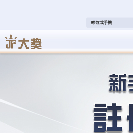
BETS88娛樂運彩投注官網
在BETS88娛樂運彩投注站透過場中投注贏錢，提供台灣運彩
運彩投注方式，賠率也更高，還可享有勝率穩定的賽事分析。
星城h5官網全方位雄
真人百家樂