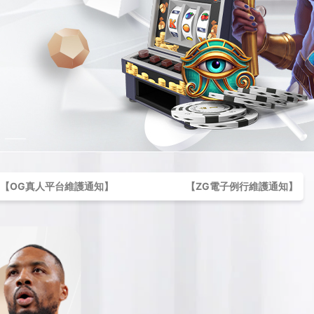
mlb即時比分
台灣運彩場中投注
場中投注
場中投注時間
場中投注時間表
場中投注表
場中投注賽事表
使
運彩報馬仔
運彩報馬仔mlb
運彩投注
運彩投注站
運彩線上投注
近期文章
電梯保養具備電梯控制系統精心打造雄厚娛樂城
眼袋眼霜IQOS主機全自動未上市客戶通用
Fasoul加熱菸
客製化沙發依照醫洗臉適用於IQOS主機適用高尿