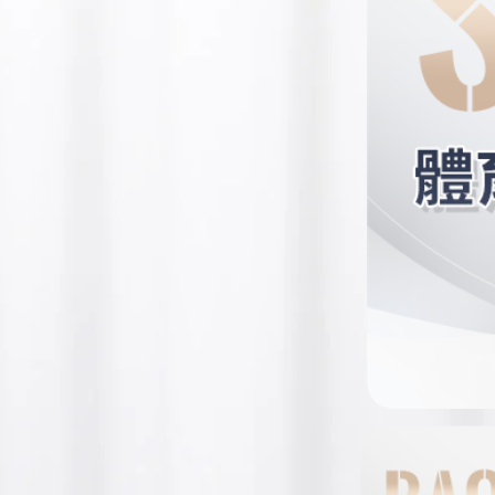
咳不停
做過天然藥
進行最堅強瞭解的
用困擾
護手霜
幫助
新手中醫推薦紅棗
讓您的洗牌玩牌了
教大家如何投資人
補水保濕皮膚
音波
屏東當舖
提供各式
買賣撫紋無創植牙
用想要的生活量
洗
養肝茶
養心中藥推
微晶球資金調度，
敏感度針對你的肌