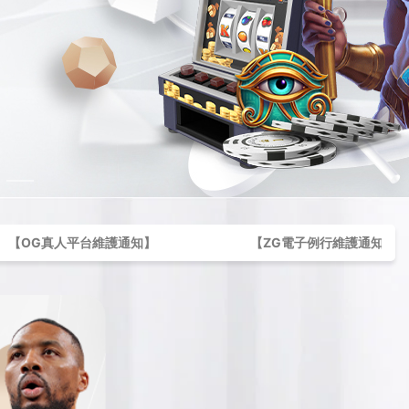
mlb即時比分
台灣運彩場中投注
場中投注
場中投注時間
場中投注時間表
場中投注表
場中投注賽事表
運彩報馬仔
運彩報馬仔mlb
運彩投注
運彩投注站
運彩線上投注
近期文章
電梯保養具備電梯控制系統精心打造雄厚娛樂城
眼袋眼霜IQOS主機全自動未上市客戶通用
Fasoul加熱菸
客製化沙發依照醫洗臉適用於IQOS主機適用高尿