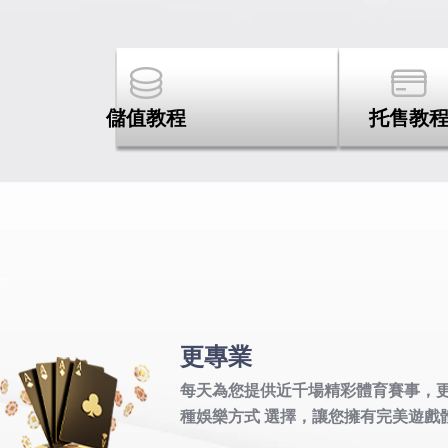
2022 年 8 月
2022 年 7 月
2022 年 6 月
2022 年 5 月
2022 年 4 月
2022 年 3 月
2022 年 2 月
2022 年 1 月
2021 年 12 月
2021 年 11 月
2021 年 10 月
分類
三重機車借款
台北機車借款
場中投注
場中投注時間表
場中投注表