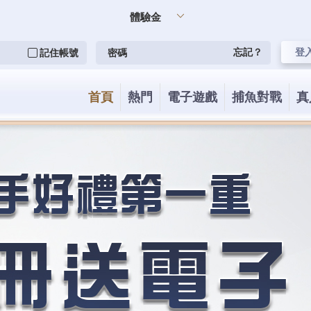
線上投注服務，加入九牛運彩報馬仔會員，立即享有免費報牌預測、賽事分析資
事比分，讓你不錯過每一