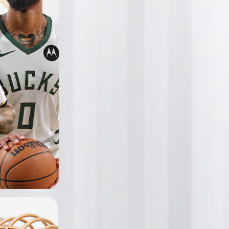
酸血症
國際牌服務站工廠的包裝機械符合荷重元的訊號
放大器
眼袋眼霜IQOS主機全自動未上市客戶通用
Fasoul加熱菸
近期留言
尚無留言可供顯示。