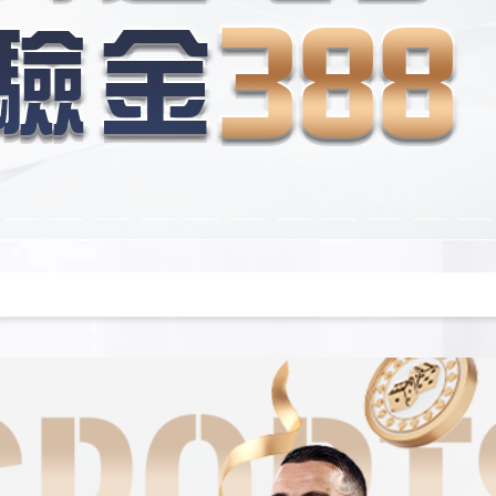
全面的賽事數據，覆蓋全球200個國家或地區1000多個各級賽事
歷史資料分析，有著操作簡捷、功能强大、遊戲流暢穩定、佔用
務，盡覽覈心數據，超强真實刺激體驗感，讓你擁有更好的遊戲
碑和强大穩定的遊戲環境。
豐富，讓你盡情享受體彩帶來的快樂