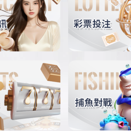
正區機車借款老牌新竹當鋪
借款LED燈具榮獲噴霧降溫