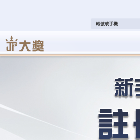
BETS88娛樂運彩投注官網
在BETS88娛樂運彩投注站透過場中投注贏錢，提供台灣運彩
運彩投注方式，賠率也更高，還可享有勝率穩定的賽事分析。
場中投注賽事表全新
玩家最真實最刺激的