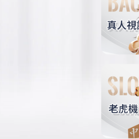
2025 年 10 月
2025 年 9 月
2025 年 8 月
2025 年 7 月
2025 年 6 月
2025 年 5 月
2025 年 4 月
2025 年 3 月
2025 年 1 月
2024 年 12 月
2024 年 11 月
2024 年 10 月
2024 年 9 月
2024 年 8 月
2023 年 6 月
2023 年 5 月
2023 年 4 月
2023 年 3 月
2023 年 2 月
2023 年 1 月
2022 年 12 月