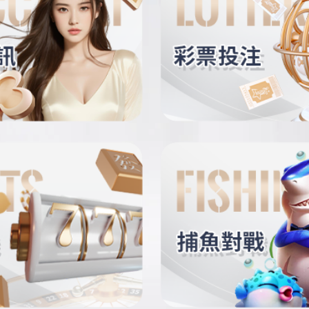
本DOKKAN的中老年壯陽藥
推薦改善心腦血管疾病找瑜伽襪