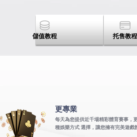
2026 年 6 月
2026 年 4 月
2026 年 3 月
2026 年 2 月
2026 年 1 月
2025 年 12 月
2025 年 11 月
2025 年 10 月
2025 年 9 月
2025 年 8 月
2025 年 7 月
2025 年 6 月
2025 年 5 月
2025 年 4 月
2025 年 3 月
2025 年 1 月
2024 年 12 月
2024 年 11 月
2024 年 10 月
2024 年 9 月