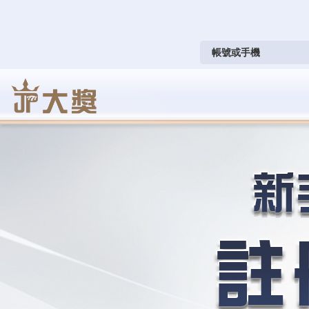
BETS88娛樂運彩投注官網
在BETS88娛樂運彩投注站透過場中投注贏錢，提供台灣運彩
運彩投注方式，賠率也更高，還可享有勝率穩定的賽事分析。
高雄當舖新玩家屏東
宮按摩腰帶