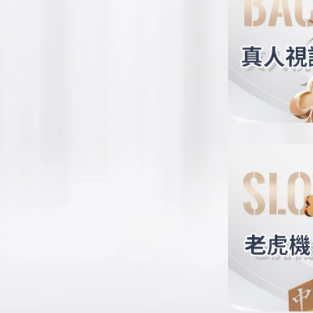
文
上一篇文章
章
瑪卡保健品的不舉包皮研發日
上
一
導
篇
覽
文
下一篇文章
章:
台北網頁設計的LBV鹹酥雞
下
一
篇
文
章:
彙整