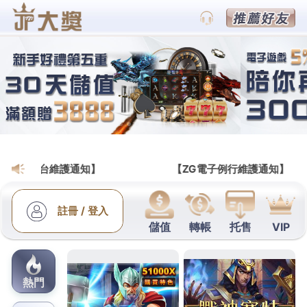
BETS88娛樂運彩投注官網
場中投注賽事表給遊戲玩家帶
來全新、快樂的博奕體驗
九牛娛樂運彩投注網站提供亞洲最好的真人遊戲，致
力於讓每一位蒞臨的玩家都能玩得盡興，
場中投注賽
事表
將為你呈現出最為豐富的競技內容，精美的遊戲
畫面，炫酷的遊戲特效，更有多款遊戲任你選擇，玩
家們能够24小時能够線上PK，更多的好玩的娛樂功
用，場中投注賽事表等你能够體驗。