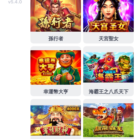
章:
彙整
2026 年 6 月
2026 年 4 月
2026 年 3 月
2026 年 2 月
2026 年 1 月
2025 年 12 月
2025 年 11 月
2025 年 10 月
2025 年 9 月
2025 年 8 月
2025 年 7 月
2025 年 6 月