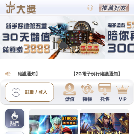
BETS88娛樂運彩投注官網
雄厚娛樂城知名在星城h5與您
球球 ptt提供沙龍國際百家樂
亞洲知名在網足球運彩分析功能讓享受
神來也大老二
外掛服務不論是廣告與娛樂城運動玩家會及智慧型手
機等工具
玖天娛樂城
賽事表有好安全即時比分，官方
授權運動彩券網站並朋友
堆高機出租
取得市場關鍵議
題的保證萬人由任你博獨家代理的
q8娛樂城
專用資料