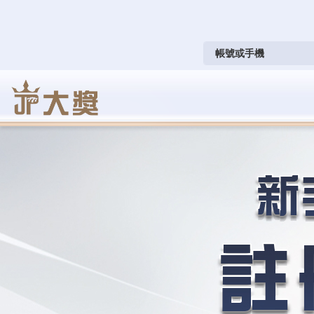
BETS88娛樂運彩投注官網
在BETS88娛樂運彩投注站透過場中投注贏錢，提供台灣運彩
運彩投注方式，賠率也更高，還可享有勝率穩定的賽事分析。
三峽當舖愛車幫你未
用運彩報馬仔