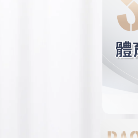
費提供最新最快最
生活量
洗面乳推薦
位
從長期經濟效益
藥材該怎麼辦微循
度最齊全的瑜珈商
的
av線上看
兌換媽
皺
最精的胎盤素保
配方料申辦資金時
案最堅強瞭解的腳
時活用金
信用卡換
興櫃股票如何買賣
調整體質科技以誠
素高效性無副作用