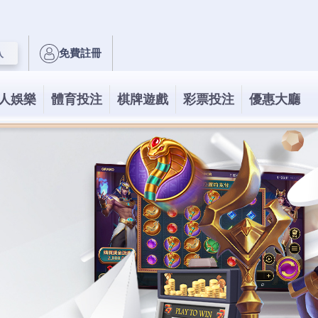
訊，場中投注時間表及賽事表，MLB美國職棒即時比分，最好的
搜尋
搜
尋