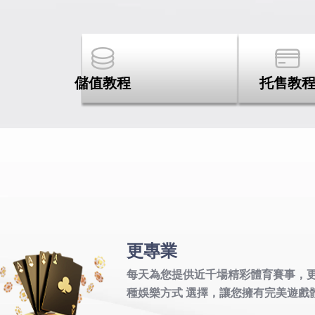
2026 年 6 月
2026 年 4 月
2026 年 3 月
2026 年 2 月
2026 年 1 月
2025 年 12 月
2025 年 11 月
2025 年 10 月
2025 年 9 月
2025 年 8 月
2025 年 7 月
2025 年 6 月
2025 年 5 月
2025 年 4 月
2025 年 3 月
2025 年 1 月
2024 年 12 月
2024 年 11 月
2024 年 10 月
2024 年 9 月