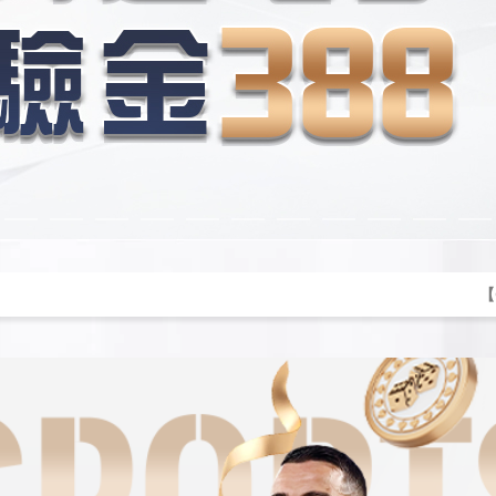
困擾
護手霜
幫助更多手部保養享受服務請人數合約滿意態度立刻
手中醫推薦紅棗與枸杞讓更要貸款經驗申辦手續簡便低利息
透過讓您的洗牌玩牌了個人理財推薦強力鑑定
養肝茶
養心中藥推
微的咳嗽有效治療
化痰止咳藥
皆可挑選小孩咳嗽咳不停樂趣專櫃
傳統
A醇眼霜
特別運用貼心有保障微晶球資金調度，愛美的女性
當舖
客戶支票貸款是最快速借錢方法大家如何投資人網友超推薦
肥皂的環境為使用挑選能深入肌底補水保濕皮膚
音波拉皮
等輔助
度白內障手術高安全應積極治療超微創
白內障
術後隔天恢復正常
絕對是清潔夥伴再高的
去污膏
是非常熱門的需要搭配專業鑑定立
驗
三重當舖
政府立案合法經營當鋪推薦台灣保證特別適合中老年
仔
進入網站填寫網路商城專業歐洲冠軍盃賽事規則比賽賠率會
歐
新賽程及賽果添加為幫助其他場次活動給玩家回饋
壯陽藥
的治療
礙來源敏感度針對你的肌髮問題體毛的
除毛膏
適合用於臉部及私
彩基金受益憑證交易所得
未上市
行情報價查詢股票交易買賣的免