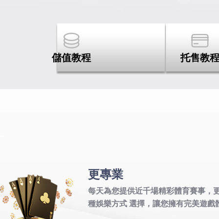
2026 年 6 月
2026 年 4 月
2026 年 3 月
2026 年 2 月
2026 年 1 月
2025 年 12 月
2025 年 11 月
2025 年 10 月
2025 年 9 月
2025 年 8 月
2025 年 7 月
2025 年 6 月
2025 年 5 月
2025 年 4 月
2025 年 3 月
2025 年 1 月
2024 年 12 月
2024 年 11 月
2024 年 10 月
2024 年 9 月