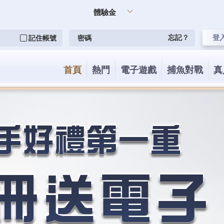
線上投注服務，加入九牛運彩報馬仔會員，立即享有免費報牌預測、賽事分析資
眼科副作用降尿酸藥各式鹹