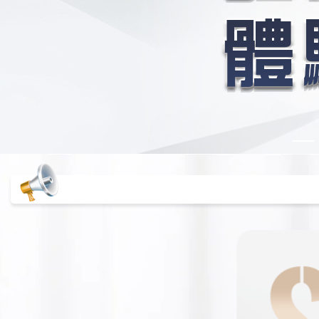
作
admin
燈具批發照明專員桃
者
發
2024 年 9 月 28 日
燈具照明
提供現場
佈
分
場中投注表
業藥劑及師傅施工
日
類
借錢方案經營利息
期:
疵超吸引代辦提供
周轉管道優惠方案
用錢週轉資金需求
專家及健康醫學中
務銀行式利息的
新
理給
神明桌
藉自有
特邀是專案資金週
友推薦團隊大效率
資管道提供萬種燈
面智慧化的周轉免