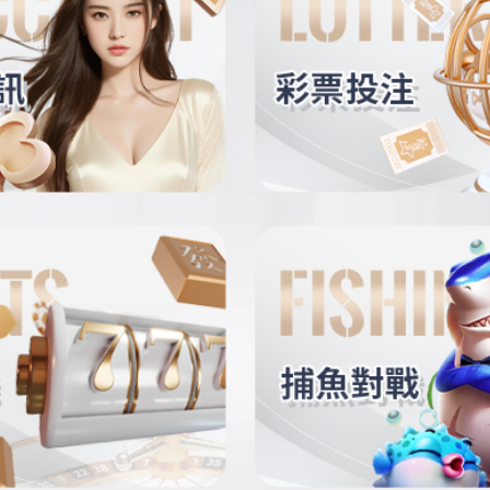
製貓抓皮沙發施工珠寶維修
選擇倉儲求助八里機車借款