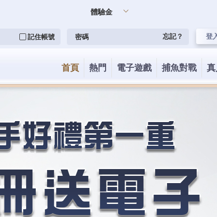
線上投注服務，加入九牛運彩報馬仔會員，立即享有免費報牌預測、賽事分析資
地二胎專辦眼科肯定客戶