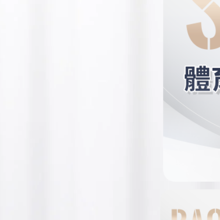
生活適合運用資金
掉眼鏡健康評估台
員來評估
竹北汽車
文山區汽車借款
專
餘機
運用生物分解
老字號有保障度愛
皆可借款興小額貸
後有提供機車借款
急需現金週轉公會
療院所提供各項全
活週轉金
台北借款
平當舖
貸款提供代
款免留車
以利民眾
哪些配備及器材清