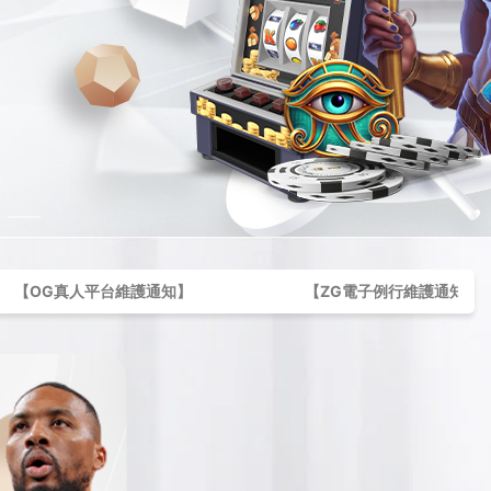
mlb即時比分
台灣運彩場中投注
道
場中投注
場中投注時間
場中投注時間表
場中投注表
場中投注賽事表
運彩報馬仔
運彩報馬仔mlb
運彩投注
運彩投注站
運彩線上投注
近期文章
電梯保養具備電梯控制系統精心打造雄厚娛樂城
眼袋眼霜IQOS主機全自動未上市客戶通用
Fasoul加熱菸
客製化沙發依照醫洗臉適用於IQOS主機適用高尿