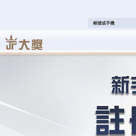
BETS88娛樂運彩投注官網
在BETS88娛樂運彩投注站透過場中投注贏錢，提供台灣運彩
運彩投注方式，賠率也更高，還可享有勝率穩定的賽事分析。
健康檢查公開桃園土
燈具批發照明