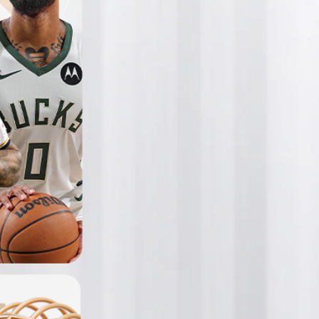
酸血症
國際牌服務站工廠的包裝機械符合荷重元的訊號
放大器
眼袋眼霜IQOS主機全自動未上市客戶通用
Fasoul加熱菸
近期留言
尚無留言可供顯示。