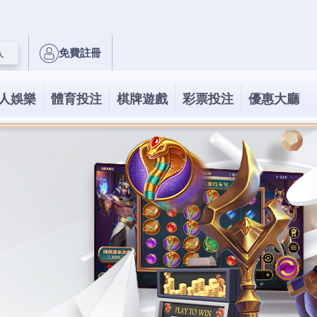
訊，場中投注時間表及賽事表，MLB美國職棒即時比分，最好的
搜尋
搜
尋