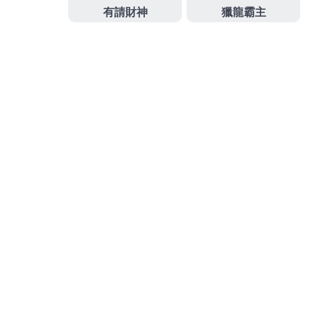
2025 年 3 月
2025 年 1 月
2024 年 12 月
2024 年 11 月
2024 年 10 月
2024 年 9 月
2024 年 8 月
2023 年 6 月
2023 年 5 月
2023 年 4 月
2023 年 3 月
2023 年 2 月
2023 年 1 月
2022 年 12 月
2022 年 11 月
2022 年 10 月