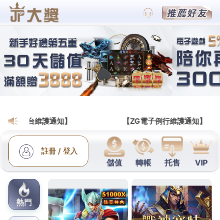
BETS88娛樂運彩投注官網
場中投注表打造最佳的多元化
的博弈遊戲，讓你享受精彩刺
激的博弈感
九牛娛樂運彩投注網站提供豐富的
場中投注表
，彙聚
了雙色球、大樂透、福彩3D以及體育彩票等熱門彩
種，極速的投注以及獲取開獎資訊，一鍵輕鬆搞定，
貼心系統服務即時掌握開獎結果，為您提供全網最豐
富的投注彩種，讓你享受精彩刺激的博弈感。