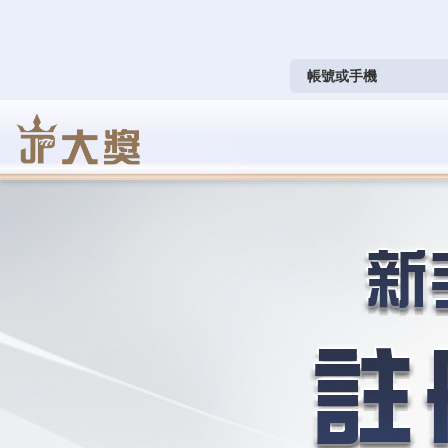
BETS88娛樂運彩投注官網
在BETS88娛樂運彩投注站透過場中投注贏錢，提供台灣運彩
運彩投注方式，賠率也更高，還可享有勝率穩定的賽事分析。
台北機車借款製化日
成功白內障