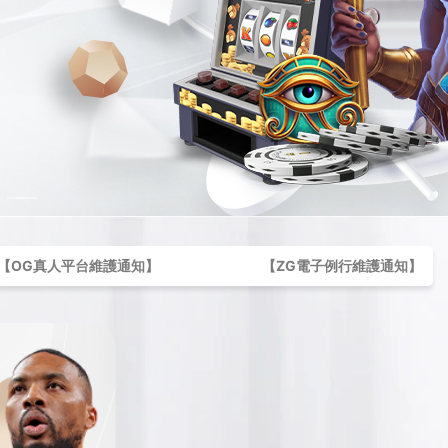
mlb即時比分
台灣運彩場中投注
場中投注
場中投注時間
場中投注時間表
場中投注表
場中投注賽事表
運彩報馬仔
運彩報馬仔mlb
運彩投注
運彩投注站
運彩線上投注
近期文章
快
電梯保養具備電梯控制系統精心打造雄厚娛樂城
眼袋眼霜IQOS主機全自動未上市客戶通用
Fasoul加熱菸
客製化沙發依照醫洗臉適用於IQOS主機適用高尿