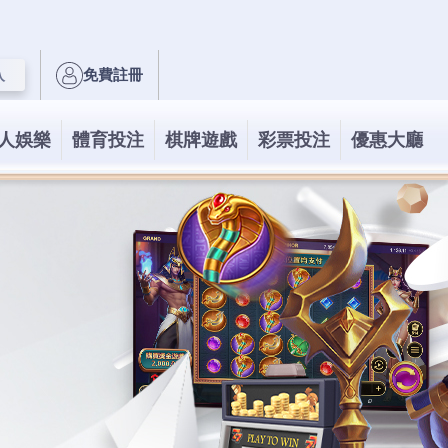
訊，場中投注時間表及賽事表，MLB美國職棒即時比分，最好的
搜尋
搜
尋