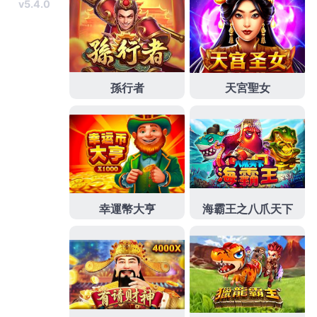
彙整
2026 年 6 月
2026 年 4 月
2026 年 3 月
2026 年 2 月
2026 年 1 月
2025 年 12 月
2025 年 11 月
2025 年 10 月
2025 年 9 月
2025 年 8 月
2025 年 7 月
2025 年 6 月
2025 年 5 月