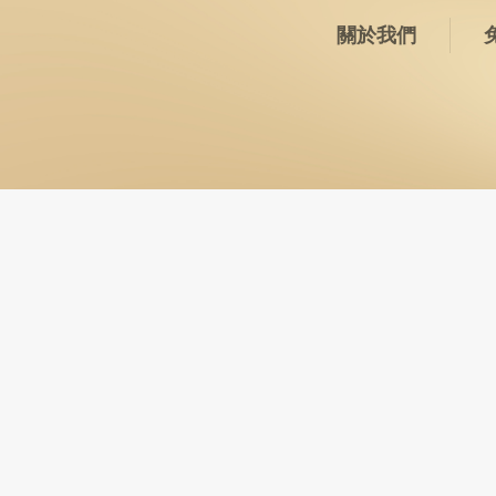
2021 年 11 月
2021 年 10 月
分類
三重機車借款
台北機車借款
場中投注
場中投注時間表
場中投注表
新店汽車借款
新竹當舖
未分類
桃園支票借款
線上投注