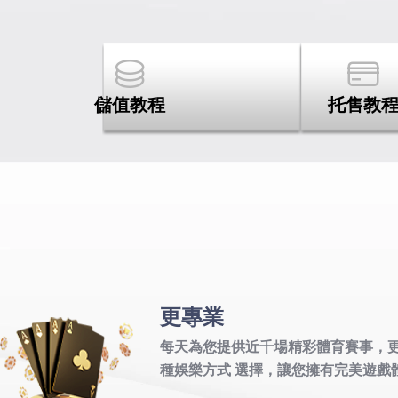
彙整
2026 年 6 月
2026 年 4 月
2026 年 3 月
2026 年 2 月
2026 年 1 月
2025 年 12 月
2025 年 11 月
2025 年 10 月
2025 年 9 月
2025 年 8 月
2025 年 7 月
2025 年 6 月
2025 年 5 月
2025 年 4 月
2025 年 3 月
2025 年 1 月
2024 年 12 月
2024 年 11 月
2024 年 10 月