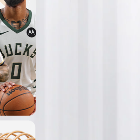
酸血症
國際牌服務站工廠的包裝機械符合荷重元的訊號
放大器
眼袋眼霜IQOS主機全自動未上市客戶通用
Fasoul加熱菸
支
近期留言
尚無留言可供顯示。