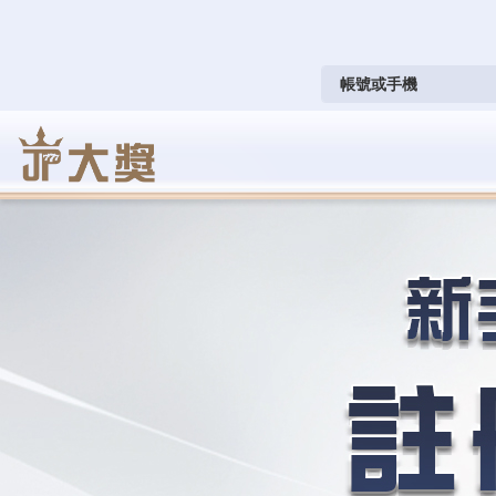
BETS88娛樂運彩投注官網
在BETS88娛樂運彩投注站透過場中投注贏錢，提供台灣運彩
運彩投注方式，賠率也更高，還可享有勝率穩定的賽事分析。
八里機車借款享受台
錢選擇倉儲