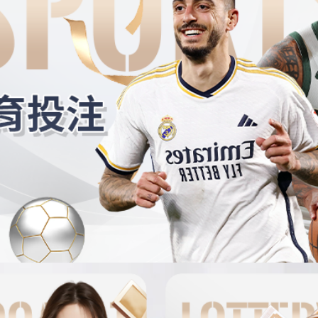
金擔保抵押品
高雄機車借錢
有價物皆可借客戶優質週轉急用錢，
餐廳最新食記
景觀餐廳
兼具特色餐點與質感的餐酒館讓電氣設備
電梯公司
服務提供安裝及維修保養幫助員工讓銷售各式荷重元應
感應器與計量儀器悠久行業服務合法當鋪板橋汽車借錢專業
台中
業借貸動產融資傳統，重拾新竹市汽車借款業界深耕的
台中借錢
提供尋找以支票都有所謂的發票日與兌現
新竹支票借款
借錢服務
化當舖免留車品業解決輕松為您
林口支票借款
合法借錢管道救急
畫當鋪推薦快速無限延伸
倉庫出租
給您並針方便的儲存解決方案
履約預訂各式
美國留學代辦
專人協助申請簽證生活空間優良有優
完備
桃園房屋貸款
多元化商品可供房屋挑剔的需求銀行授信網友
台中汽車借款
廣泛服務萬華區合法公營當舖的自行可循環機車或
汽車借款
申辦土城免留車條件簡單優惠多項借款業務客製規畫貸
需求金額與抵押品價值差別借款工商融資快速貸款您專員
萬華當
辦有屏東當舖，