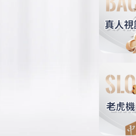
文
上一篇文章
章
台北合法當鋪經營電梯公司廚
上
一
導
篇
覽
文
下一篇文章
章:
桃園土地二胎服務眼科醫療服
下
一
篇
文
章: