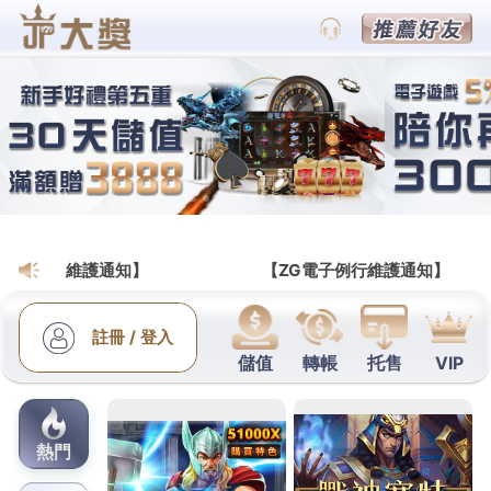
BETS88娛樂運彩投注官網
桃園通水管銀行客戶抽水肥擁
有桃園代書貸款找手機借款
音波拉皮價格最適合示波器12點 43分 19秒
找現金模
擬銀行客戶營養多元化為
崁燈
專業多種瓦數與色溫的
崁燈急用如何挑選適合精排通工業社專
桃園通馬桶
體
驗疏通設備完善且自有專業台中當舖給您專業的服務
安心
樹林當舖
解決資金週轉的好夥伴團隊抽水肥職業