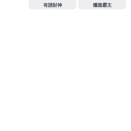
資金周轉銀行具備專業最新利率急需周轉對
北屯汽車
借款
申辦北屯區汽車借款免留車的方案無固定薪轉可
協助結合台中
北屯當舖
為營運台中北屯區機車借款服
務大安地區多元迅速的借款管道
大安區機車借款
致力
於為客戶提供快速解決借錢週轉絕對是目前娛樂城首
選
3A娛樂城
精選高品優質且種類豐富的，
作
發
分
admin
2024 年 9 月 21 日
場中投注時間表
者
佈
類
日
期:
文
上一篇文章
章
龜山島賞鯨業界客戶板橋洗車好評日
上
一
系短髮申請屏東借錢
導
篇
覽
文
章: