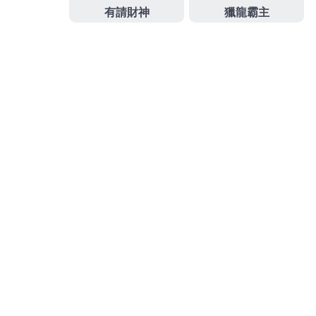
2025 年 4 月
2025 年 3 月
2025 年 1 月
2024 年 12 月
2024 年 11 月
2024 年 10 月
2024 年 9 月
2024 年 8 月
2023 年 6 月
2023 年 5 月
2023 年 4 月
2023 年 3 月
2023 年 2 月
2023 年 1 月
2022 年 12 月
2022 年 11 月