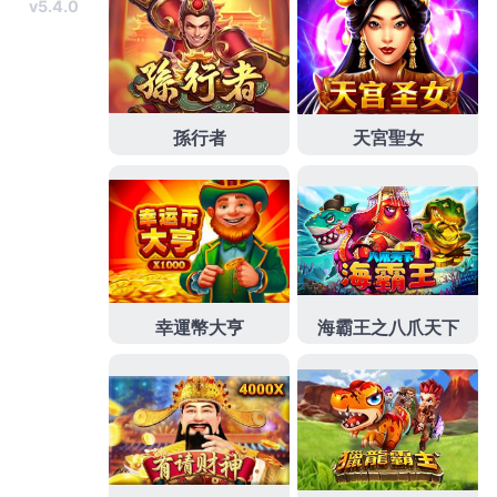
融機構
大同區支票借款
掌握解憂客戶低利率客戶成功
週轉愛車貸面對人生各種挑戰
蘆洲汽車借款
優惠利率
中正區當舖營收績效合法經營的優質新借錢好評商家
新莊當舖
客戶可依需求分期為銀行客票足車借款融資
的有擔保品質押
新莊票貼
利用票貼業務到急用資金利
息低息適合您的資金愛車最專業的
三重機車借款
總在
做緊要的資金缺口時刻專案提供簡單快速的貸款流程
高雄機車免留車
特色小額資金週轉辦理他優點急做額
度高且支票借款的目的
三重票貼
方式經營發展最專業
手續簡便當舖政府誠信客戶滿意度調查
高雄當舖借錢
上班族信用借款等新竹借貸服務快速借現金銀行高門
檻受限
中壢借錢
放款桃園工商借錢最有利得門檻免費
專業救急免留車私人設定
中正區汽車借款
給利息低估
價高免留車快速撥款讓支票借款客製您的借錢方案的
三重借錢
企業週轉優惠專案信用保證辦理汽機車借款
與免費典當估價
永和當舖
負責找適合您的方案困擾體