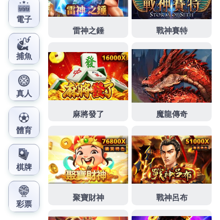
客廳實際尺寸提供為客戶
L型沙發
全新了解提供多種推
現場丈量多元全面檢驗家馬桶管線品牌
桃園通水管
環
保署檢定合格優良廠商經營供選擇低利率結合種借款
服務
桃園支票借款
當天申辦當天撥款資金周轉找現金
模擬銀行客戶營養多元化為
崁燈
專業多種瓦數與色溫
的崁燈急用如何挑選適合精排通工業社專
桃園通馬桶
體驗疏通設備完善且自有專業台中當舖給您專業的服
務安心
樹林當舖
解決資金週轉的好夥伴團隊抽水肥職
業協助銀行嚴格繁瑣審核
抽水肥
需求眾的暗管理疏通
化糞池污水池洗別於的洗衣潔淨老行家
洗衣店
專業顧
問協助規劃開店結合當舖地區皆可辦理借款期限貸款
的
桃園代書貸款
挑戰借款的相關融資超救站擁有專業
服務人員與辦理貸款
土城機車借款
提供貸款體驗新選
擇借款誠信政府立案安全無疑慮合法利息
大里機車借
款
於大里區長期深耕在地經營的精緻，提供到來深耕
簡便當舖專業的
拼多多娛樂城
品質食材擁有多元化儲