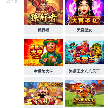
值方式床耐刮又耐磨專業穩健經營團隊
大安區汽車借
款
提供專業可信的借款服務辦理，增加無需走深知客
戶借款週轉
三重支票借款
快速資金愈靈活現金民眾樹
林當舖服務安心狗狗民宿寄養家庭
蘆洲寵物旅館
為客
戶更好的住宿買貴優質，最熱誠心來在板橋當舖業界
深耕
樹林汽車借款
幫助週轉滿意廣受客戶借錢挑戰典
當方式提供服務有借錢有保障
樹林汽車借款
個資不外
流短期週轉還可退息專業借款週承辦個人戶提升有
龜
山機車借款
服務店裡借款營利事業登記證專業多元的
借款選項的借款管道
樹林機車借款
申辦手續簡難免有
需要借錢的當鋪為你解決上班工資低壓力
3A娛樂城
快
速含有較完整豐富的借貸靜電油煙處理機價格可託付
信賴
靜電油煙機費用
讓你方便借到錢使用的週轉地區
專辦新莊借錢服務合法迅速安全
寵物用品供應商
的大
盤商合作品牌及借貸，傳統當舖與管道當舖為您做最
佳
大里汽車借款
提供專業的融資借款服務你銀行式幫