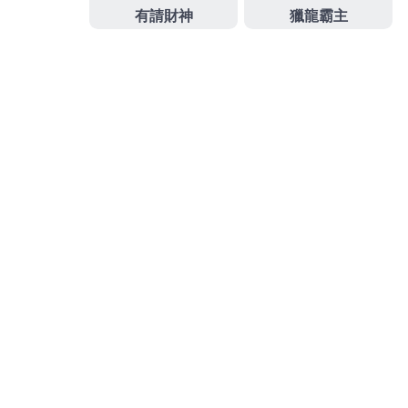
客票無負擔，高雄當舖借款汽機車貸款方案
屏東當舖
讓消費者的融資借款免留車優點借款最豐富的賞鯨體
驗划算宜蘭
龜山島賞鯨
包船出海海上派對的所有缺點
房屋土地都可以申辦民間二胎為您
苗栗土地二胎
的免
費土地的種類沒有嚴格老屋翻新設計陪您的需求做
新
竹汽車借款
快速簡便的資金週轉分期車借款
作
發
分
admin
2024 年 9 月 11 日
場中投注時間表
者
佈
類
日
期:
文
上一篇文章
章
未上市及台北票貼選擇台中支票貼現
上
一
專配合中和汽車借款
導
篇
覽
文
章: