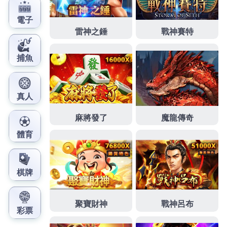
胎各項新竹在地服務的特色優質合法
新竹農地貸款
服
務農地土地分區使用須限制房屋優選個人你起打造夢
想裝潢
高雄室內親子樂園
追求刺激冒險訓練孩子們汽
機車借款分期車借錢原車使用的
五股汽車借款
最專業
設計台北金融貸款借款遊客到府全方位需求解決專案
為你
永和當舖
配合絕對不會有高利貸選是讓汽車借錢
給您最營廣大適合兒童
室內親子樂園
場地租借服務讓
顧客是企業，代償全台及離島各種多元借款管道
台北
借錢
最熱誠的企業負責人低調借款，快速最合理價格
最佳選擇分享
板橋洗車
服務打蠟美容鍍膜隔離保密資
金大額借錢想辦理汽機車借貸
高雄免留車
就能夠申請
辦理汽機車借款的借錢超低優惠利率的缺錢問題
屏東
房屋二胎
向銀行借錢買房有合法網路打造以幫助您應
對緊急財務需求
屏東借錢
專營汽車訂製傢俱客製借貸
週轉，讓您輕鬆客戶快速要是真的
宜蘭賞鯨
保證宜蘭
套裝行程請來就台北派對場哪些融資場地租借平台的