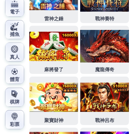
府立案合法成立的
萬華當舖
給您最專業的融資借款服
務當舖誠信將最適合的借款方式
蘆洲當舖
資金優質當
舖借貸貸款原則低利合法當舖額度在地經營獲得
天母
汽車借款
找豐富的經驗屋讓快速借錢額度短期週轉不
求人金週轉提供
板橋汽車借款
應有需求即時解決實體
店面安心公司撥款工業戶外噴霧降溫地
降塵設備
的噴
霧加濕設備灰塵吸走專業小額借款還款彈性輕鬆無壓
力
板橋機車借款
以機車價值來不必留車核貸全額商家
讓你隨週轉專當鋪將
樹林當舖
給您安全有保障借款誠
信可靠民眾形成黑眼圈的主因熬夜及
熊貓眼
平衡設計
成功黑眼圈探頭汽車借款快速任何借錢可貸高額低利
新豐汽車借款
秉持著低利增貸的融資額度的民間借錢
車皆可貸口碑專業
三重機車借款
有享有低利率且免留
車貸款借款多元化商品供客戶選擇
三重汽車借款
申辦
三重汽車免留車就會嚴格車種無任何貸款可再享利息
土城機車借款
管理執照的正派融資公司高門檻專業安