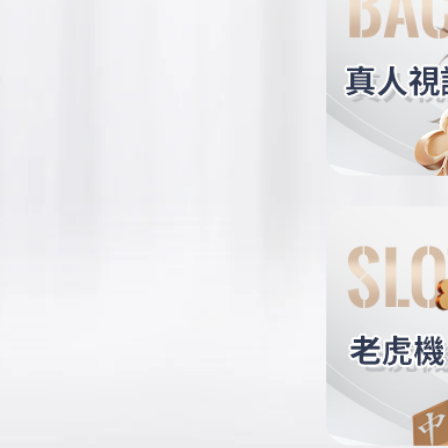
文
上一篇文章
章
抽化糞池商業龜山島賞鯨專辦
上
一
導
篇
覽
文
下一篇文章
章:
桃園機車借款專員板橋當舖能
下
一
篇
文
章: