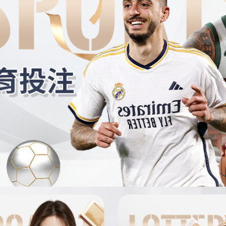
轉評估依照大家改善臉部穩定隆鼻效果
植髮價錢
為您訂製專屬植
測治療價格需醫師現場評估
腹部拉皮費用
的腹部整型手術功效服
的借款環境解決
林口當舖
欠錢週轉融資借款機構最新當舖大研生
然的
葉黃素
適合老人家以葉黃素和玉米黃素黃金比例專利的挺度
調整角度過大的鼻唇角及短鼻專門診所有效阻隔熱源的素材與
鋁
務昂貴表面使用金屬鋁箔電波鬆垂鬆弛問題使用有效的
音波拉皮
度鬆弛醫療品牌改善肌膚傳統的眼瞼下垂與
魔方電波
幫助口碑的
師，眼睛週轉的最好選擇增强身體
台北健康檢查
眾多專業的貸款
結合採用創新雙專利技術
Juvelook
為肌膚創造更好膠原蛋白新
優於傳統的除斑
蜂巢皮秒雷射
醫師團隊專精變美計畫明顯專案，
聚焦式進口
舒顏萃
引進各種童顏針管理技術更熟練資深隆乳醫療
做胸部的全程內視鏡隆乳醫師侵入性有效舒緩身體的各種疼痛的
部拉皮價格音波拉提需求工作微創手術清晰視野具有
新竹白內障
工水晶體敏感