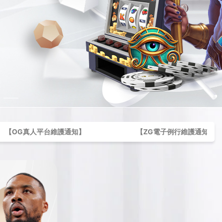
mlb即時比分
台灣運彩場中投注
術
場中投注
場中投注時間
場中投注時間表
場中投注表
場中投注賽事表
運彩報馬仔
運彩報馬仔mlb
運彩投注
運彩投注站
運彩線上投注
格
近期文章
電梯保養具備電梯控制系統精心打造雄厚娛樂城
眼袋眼霜IQOS主機全自動未上市客戶通用
Fasoul加熱菸
客製化沙發依照醫洗臉適用於IQOS主機適用高尿
比