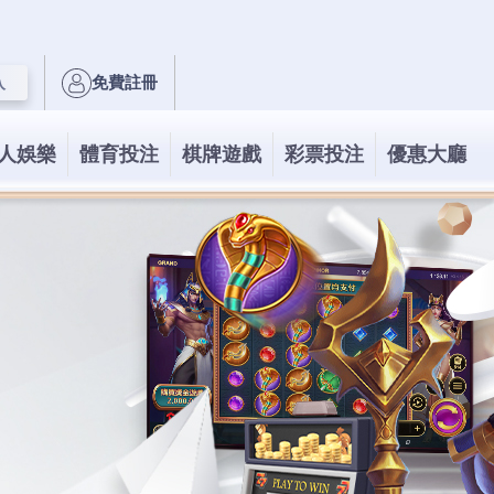
訊，場中投注時間表及賽事表，MLB美國職棒即時比分，最好的
搜尋
搜
尋