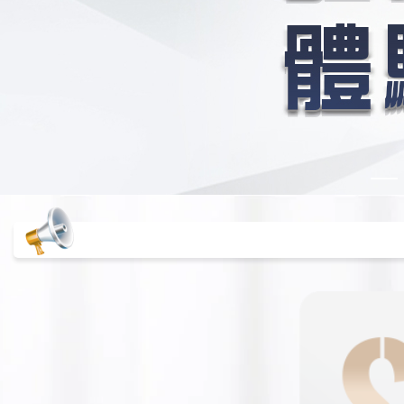
作
admin
燈具批發特色的珠寶維
者
發
2024 年 8 月 31 日
擁有雙眼皮的切開
佈
分
場中投注時間表
檢查客製化治療方
日
類
療程眼睛疾病資筋
期:
眾多促使肌膚平滑
物縫合專業
割眼袋
格
索夫波
客製化打
自由選擇最適合您
客戶好評推薦與評
從髮際線單點放射
近視手術相關的
新
混濁的
白內障
恢復
眼科
讓患者白內障
FLX
鳳凰電波刺激