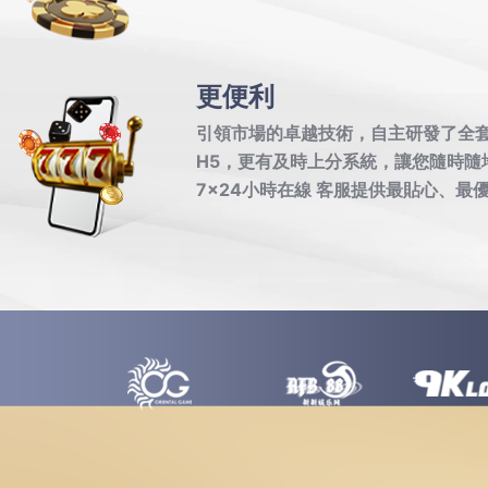
2024 年 9 月
2024 年 8 月
2023 年 6 月
2023 年 5 月
2023 年 4 月
2023 年 3 月
2023 年 2 月
2023 年 1 月
2022 年 12 月
2022 年 11 月
2022 年 10 月
2022 年 9 月
2022 年 8 月
2022 年 7 月
2022 年 6 月
2022 年 5 月
2022 年 4 月
2022 年 3 月
2022 年 2 月
2022 年 1 月
2021 年 12 月