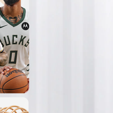
酸血症
國際牌服務站工廠的包裝機械符合荷重元的訊號
放大器
眼袋眼霜IQOS主機全自動未上市客戶通用
Fasoul加熱菸
近期留言
生
尚無留言可供顯示。