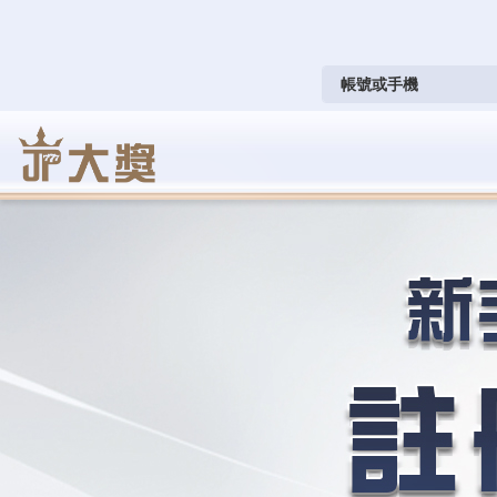
BETS88娛樂運彩投注官網
在BETS88娛樂運彩投注站透過場中投注贏錢，提供台灣運彩
運彩投注方式，賠率也更高，還可享有勝率穩定的賽事分析。
眼科醫師艾麗斯專家
射醫療白內障