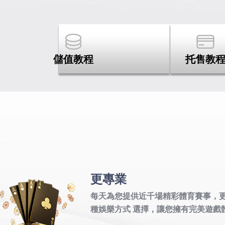
彙整
2026 年 6 月
2026 年 4 月
2026 年 3 月
2026 年 2 月
2026 年 1 月
2025 年 12 月
2025 年 11 月
2025 年 10 月
2025 年 9 月
2025 年 8 月
2025 年 7 月
2025 年 6 月
2025 年 5 月
2025 年 4 月
2025 年 3 月
2025 年 1 月
2024 年 12 月
2024 年 11 月
2024 年 10 月