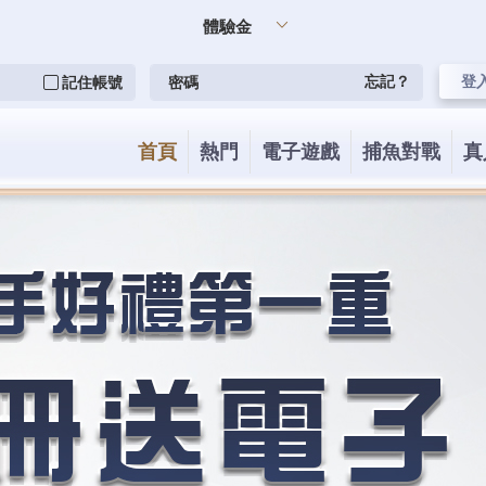
線上投注服務，加入九牛運彩報馬仔會員，立即享有免費報牌預測、賽事分析資
魔方電波專利技術近視雷