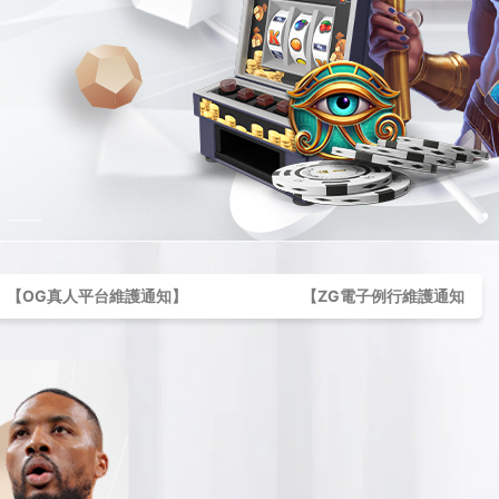
mlb即時比分
台灣運彩場中投注
場中投注
油
場中投注時間
場中投注時間表
場中投注表
場中投注賽事表
運彩報馬仔
運彩報馬仔mlb
運彩投注
運彩投注站
運彩線上投注
近期文章
電梯保養具備電梯控制系統精心打造雄厚娛樂城
眼袋眼霜IQOS主機全自動未上市客戶通用
Fasoul加熱菸
客製化沙發依照醫洗臉適用於IQOS主機適用高尿
策