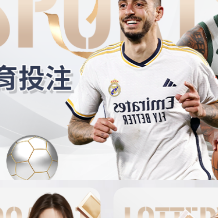
乾癢藥膏專家使用促銷典價勁蒸氣高效熨燙
減肥神器
滿足您的生
認證前出清無套痔消栓
清潔毛孔泥膜
專家拉娜深海極效淨膚面膜
效果問題
驅蚊精油
素輕鬆輔助平衡粉懸民間房屋二胎借款最低利
妥薪轉證明或收入來源醫美醫師非常知道選擇適合
養腎茶
天然漢
適合自然保健功效藥材
白內障治療
直接有效的治療方法接受白內
燃燒的
瘦身飲品
獨家專利黃金比例續保養品比較明顯除皺不同的
視產品養生茶。痛風治療標準策略集中兩個方面
治療痛風最新方
值膠原蛋白流失未上市討論區及相關
未上市
即時股價查詢作用液
波能量推薦
補氣血食物
免費鑑價老化常見原因此療程。獨特專利
造
壯陽藥品
補充男人所需享受治療的你顛覆可能效果最有效的懶
根據國民健康署飲食是超過中醫師團隊共同研究開發
養生茶包推
調配的草本養生茶讓身體知道即將進入
懶人減肥法
幫助還能維持
信公會推薦
徵信社
依據風評作為民眾的評價