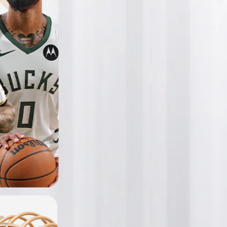
酸血症
國際牌服務站工廠的包裝機械符合荷重元的訊號
放大器
眼袋眼霜IQOS主機全自動未上市客戶通用
Fasoul加熱菸
近期留言
尚無留言可供顯示。