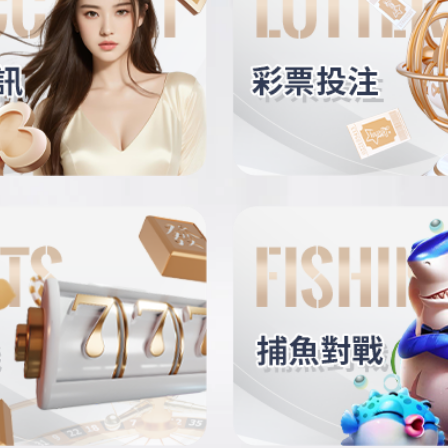
價值而瘦小腹的肌動減脂
口臭如何治療去濕消脂茶