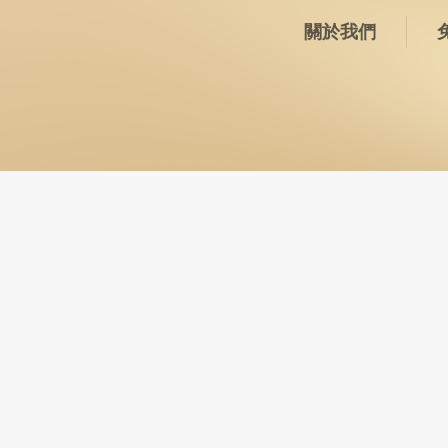
分類
三重機車借款
台北機車借款
場中投注
場中投注時間表
場中投注表
新店汽車借款
新竹當舖
未分類
桃園支票借款
線上投注