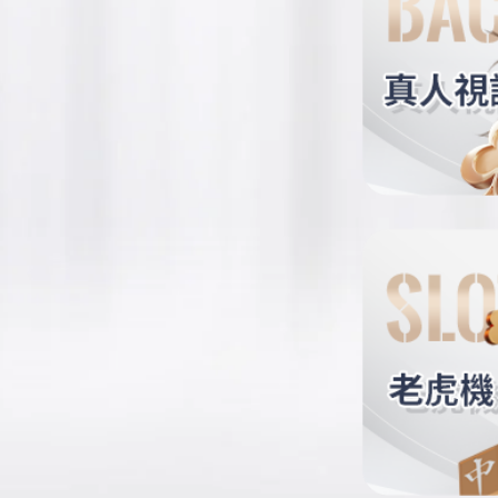
文
上一篇文章
章
大同區當舖哪里優質機車借款
上
一
導
篇
覽
文
下一篇文章
章:
中山區當舖提供台中搬家傳統
下
一
篇
文
章:
彙整