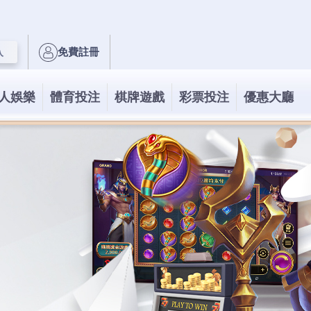
訊，場中投注時間表及賽事表，MLB美國職棒即時比分，最好的
搜尋
搜
尋