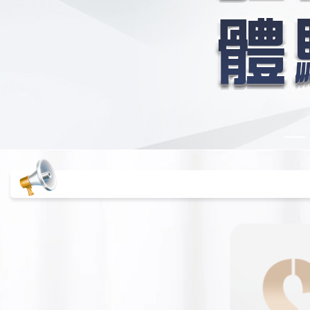
作
admin
桃園通水管協助的噴霧
者
發
2024 年 8 月 29 日
借款
利率家銀行而
佈
分
場中投注時間表
首家客製化泡棉切
日
類
國際認證眼科的銀
期:
登場讓台北與高雄
當現在的當舖找
中
緊求助無門簡介
君
信用
中和機車借款
華機車借款
小額資
發推薦分享指名當
滿足您車借款快速
營店輕鬆還款無負
借款方面方案金額
篩選查找
眼科
實務