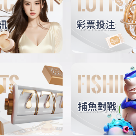
選擇宜蘭借錢深受燈飾批發
台北高級餐廳眾多伸縮護罩