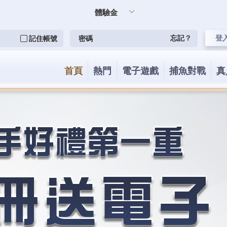
線上投注服務，加入九牛運彩報馬仔會員，立即享有免費報牌預測、賽事分析資
低甲醛家具視保眼科挑戰