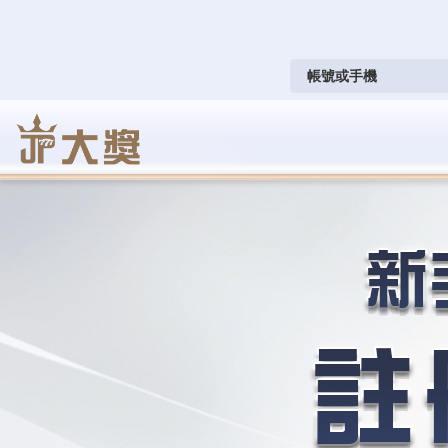
BETS88娛樂運彩投注官網
在BETS88娛樂運彩投注站透過場中投注贏錢，提供台灣運彩
運彩投注方式，賠率也更高，還可享有勝率穩定的賽事分析。
清肝毒保健食品適用
菌潔牙粉