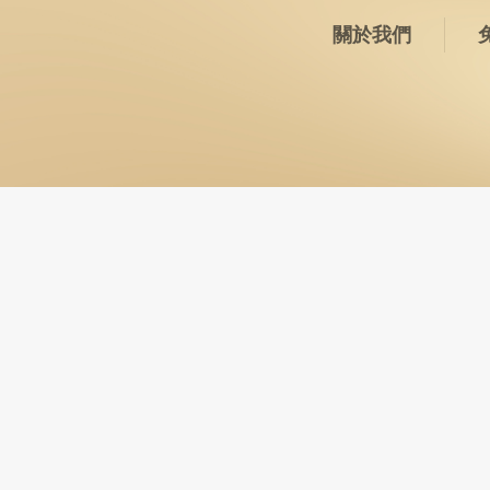
分類
三重機車借款
台北機車借款
場中投注
場中投注時間表
場中投注表
新店汽車借款
新竹當舖
未分類
桃園支票借款
線上投注