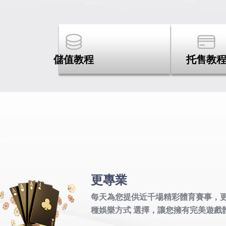
2026 年 6 月
2026 年 4 月
2026 年 3 月
2026 年 2 月
2026 年 1 月
2025 年 12 月
2025 年 11 月
2025 年 10 月
2025 年 9 月
2025 年 8 月
2025 年 7 月
2025 年 6 月
2025 年 5 月
2025 年 4 月
2025 年 3 月
2025 年 1 月
2024 年 12 月
2024 年 11 月
2024 年 10 月
2024 年 9 月