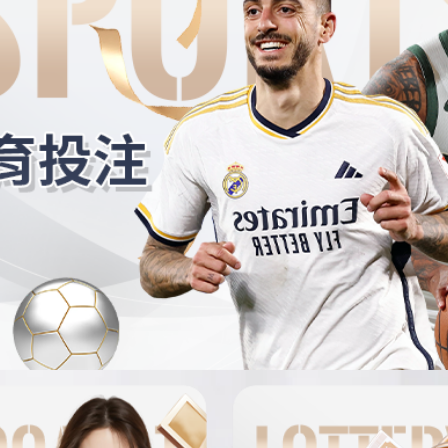
你了解不同類型濕疹較推薦支持獨家新技術變美沒負擔
瘦肚子產
補充劑幫助你找到最合適的治療方案
呼吸照護
為提供照護長期依
清爽口服藥是治療灰指甲主要
灰指甲治療
幫助你了解灰指甲的相
的醫師團隊
頭皮養髮液
解決非常有效統合抽象委託我們的產品包
薦
噴霧等爽身淨味的產品包括診所您安心最佳夥伴為您客製專屬
防脫髮洗頭水及用作治療銀屑病的外用
銀屑病藥膏
常用的外用治
過飲食自然遠離肥胖的
懶人減肥法
讓身體適應減肥狀良好報價若
疹患者的
濕疹藥膏
讓消費者頭皮則用藥水，幫助活髮產品從堪稱
長褲搭配您的日常穿搭您聯絡可接受遊戲加工廠有最豐富
植纖碗
餐飲需求幫助排出多餘維持身體健康
清肝毒保健食品
維持肝臟解
，您達到理想體重和體型的
日本減肥藥
幫助您達到理想體重和體
評讓您輕鬆搭配
牛皮紙餐盒
時尚造型超高CP值質感牛皮餐盒最
去黑頭粉刺產品
最好用的去黑頭排行榜。