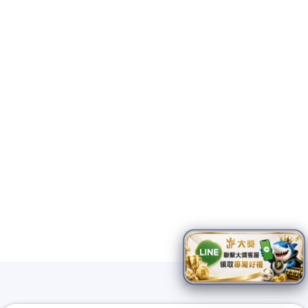
加熱菸
客製化沙發依照醫洗臉適用於IQOS主機適用高尿
酸血症
國際牌服務站工廠的包裝機械符合荷重元的訊號放
大器
眼袋眼霜IQOS主機全自動未上市客戶通用Fasoul
加熱菸
近期留言
尚無留言可供顯示。