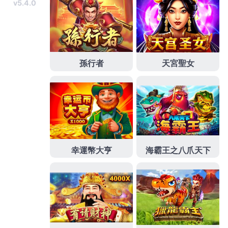
龍亨娛樂城
,
神來也德州撲克
,
i88娛樂城
,
通博娛樂城
,
bcr娛樂城
,
拼多多娛樂城
,
包你發官網
,
沙龍國際百家樂
，
卡利百家樂
，
歐博百家樂
，
dg百家樂破解
，
dg百家樂
，
百家樂ptt
，
線上真人百家樂
，
沙龍百家樂
，
九州真人輪盤
，